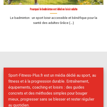
Pourquoi le badminton est idéal en loisir adulte
Le badminton : un sport loisir accessible et bénéfique pour la
santé des adultes Grâce [...]
Sport-Fitness-Plus.fr est un média dédié au sport, au
fitness et à la progression durable. Entraînement,
équipements, coaching et loisirs : des guides
concrets et des méthodes simples pour bouger
mieux, progresser sans se blesser et rester régulier
au quotidien.