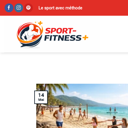
Skip
Le sport avec méthode
to
content
14
Mai