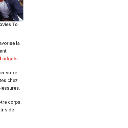
avorise la
lant
s budgets
cer votre
ntes chez
blessures.
otre corps,
tifs de