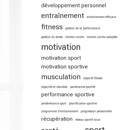
développement personnel
entraînement
entraînement efficace
fitness
gestion de la performance
gestion du stress
montre cardio
montre cardio adaptée
motivation
motivation sport
motivation sportive
musculation
objectif fitness
objectifs et résultats
partenaires sportifs
performance sportive
persévérance sport
planification sportive
programme d'entraînement
progression personnelle
récupération
réseau sportif local