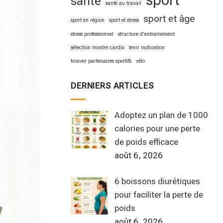
sport
santé
santé au travail
sport et âge
sport en région
sport et stress
stress professionnel
structure d'entraînement
sélection montre cardio
tenir motivation
trouver partenaires sportifs
vélo
DERNIERS ARTICLES
Adoptez un plan de 1000
calories pour une perte
de poids efficace
août 6, 2026
6 boissons diurétiques
pour faciliter la perte de
poids
août 6, 2026