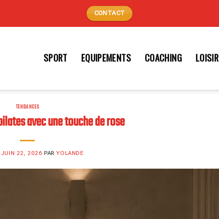
CONTACT
SPORT
EQUIPEMENTS
COACHING
LOISI
TENDANCES
pilates avec une touche de rose
E
JUIN 22, 2026
PAR
YOLANDE