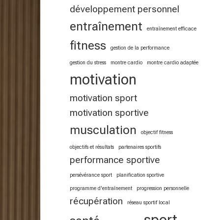
développement personnel
entraînement
entraînement efficace
fitness
gestion de la performance
gestion du stress
montre cardio
montre cardio adaptée
motivation
motivation sport
motivation sportive
musculation
objectif fitness
objectifs et résultats
partenaires sportifs
performance sportive
persévérance sport
planification sportive
programme d'entraînement
progression personnelle
récupération
réseau sportif local