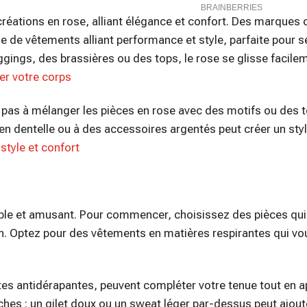
créations en rose, alliant élégance et confort. Des marque
 de vêtements alliant performance et style, parfaite pour se
ggings, des brassières ou des tops, le rose se glisse facil
ser votre corps
z pas à mélanger les pièces en rose avec des motifs ou des 
 en dentelle ou à des accessoires argentés peut créer un st
style et confort
ssible et amusant. Pour commencer, choisissez des pièces qu
ien. Optez pour des vêtements en matières respirantes qui vo
s antidérapantes, peuvent compléter votre tenue tout en a
hes : un gilet doux ou un sweat léger par-dessus peut ajout