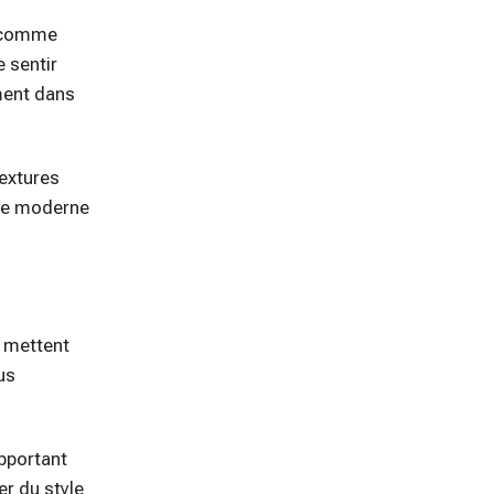
s comme
 sentir
ement dans
textures
yle moderne
i mettent
us
pportant
er du style