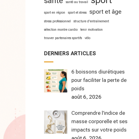
sport
santé
santé au travail
sport et âge
sport en région
sport et stress
stress professionnel
structure d'entraînement
sélection montre cardio
tenir motivation
trouver partenaires sportifs
vélo
DERNIERS ARTICLES
6 boissons diurétiques
pour faciliter la perte de
poids
août 6, 2026
Comprendre l’indice de
masse corporelle et ses
impacts sur votre poids
août 6, 2026