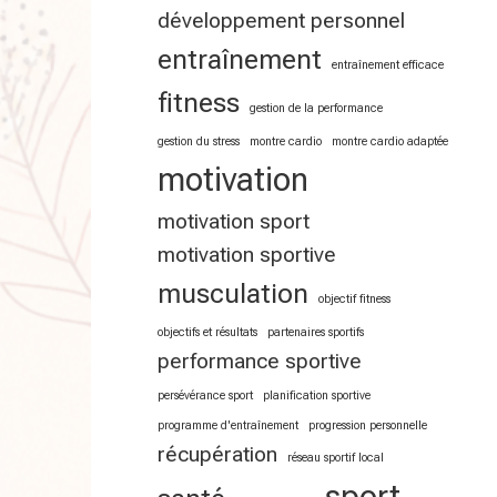
développement personnel
entraînement
entraînement efficace
fitness
gestion de la performance
gestion du stress
montre cardio
montre cardio adaptée
motivation
motivation sport
motivation sportive
musculation
objectif fitness
objectifs et résultats
partenaires sportifs
performance sportive
persévérance sport
planification sportive
programme d'entraînement
progression personnelle
récupération
réseau sportif local