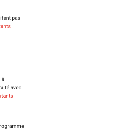
itent pas
tants
 à
écuté avec
utants
e programme