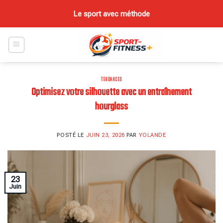
Skip
Le sport avec méthode
to
content
TENDANCES
Optimisez votre silhouette avec un entraînement
hourglass
POSTÉ LE
JUIN 23, 2026
PAR
YOLANDE
23
Juin