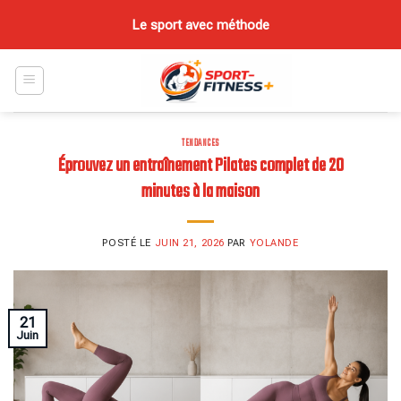
Skip
Le sport avec méthode
to
content
TENDANCES
Éprouvez un entraînement Pilates complet de 20
minutes à la maison
POSTÉ LE
JUIN 21, 2026
PAR
YOLANDE
21
Juin