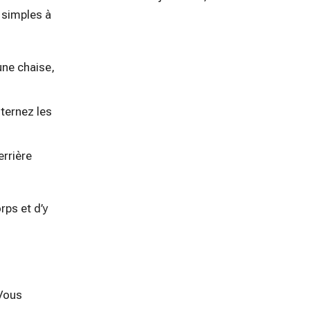
s simples à
une chaise,
lternez les
errière
rps et d’y
 Vous