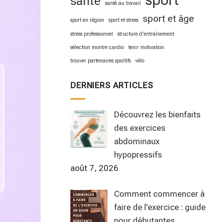
sport
santé
santé au travail
sport et âge
sport en région
sport et stress
stress professionnel
structure d'entraînement
sélection montre cardio
tenir motivation
trouver partenaires sportifs
vélo
DERNIERS ARTICLES
Découvrez les bienfaits
des exercices
abdominaux
hypopressifs
août 7, 2026
Comment commencer à
faire de l’exercice : guide
pour débutantes