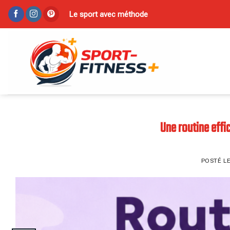
Skip
Le sport avec méthode
to
content
Une routine effi
POSTÉ L