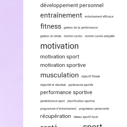
développement personnel
entraînement
entraînement efficace
fitness
gestion de la performance
gestion du stress
montre cardio
montre cardio adaptée
motivation
motivation sport
motivation sportive
musculation
objectif fitness
objectifs et résultats
partenaires sportifs
performance sportive
persévérance sport
planification sportive
programme d'entraînement
progression personnelle
récupération
réseau sportif local